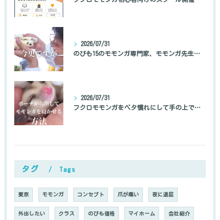
2026/07/31
のびも15のモモンガ専門家、モモンガ先生の自己紹介
2026/07/31
フクロモモンガをベタ慣れにして手の上で寝かせる方法
タグ
Tags
東京
モモンガ
コンセプト
爪が痛い
夜に退屈
外出したい
クラス
のびも価格
マイホーム
会社紹介