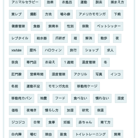
アニマルセラピー
効果
お風呂
運動
脱走
捕まえ方
東レプ
撮影
方法
噛み癖
アメリカモモンガ
下痢
健康管理
食器
飼育本
性別
保険
ペットシッター
レプタイル
給水器
爪研ぎ
雄
解消
散歩
夜
youtube
屋外
ハロウィン
旅行
ショップ
求人
奈良
専門店
お迎え
１週間
温度管理
冬
肛門腺
営業時間
湿度管理
アクリル
写真
インコ
名前
運動不足
モモンガ先生
移動用ケージ
移動用カバン
地震
フード
食べない
慣れない
湿度
価格
夜鳴き
慣らし方
加湿
研究
保温
ジコジコ
日常
食事
妊娠
赤ちゃん
育て方
白内障
噛む
理由
副食
トイレトレーニング
飼育