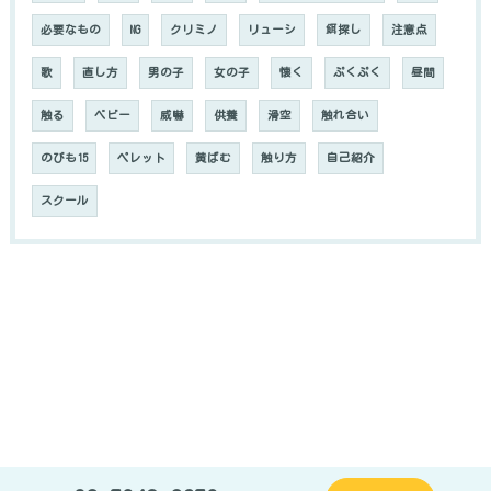
必要なもの
NG
クリミノ
リューシ
餌探し
注意点
歌
直し方
男の子
女の子
懐く
ぷくぷく
昼間
触る
ベビー
威嚇
供養
滑空
触れ合い
のびも15
ペレット
黄ばむ
触り方
自己紹介
スクール