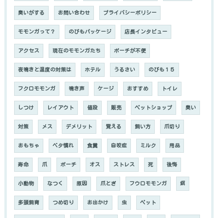
臭いがする
お問い合わせ
プライバシーポリシー
モモンガって？
のびもパッケージ
店長インタビュー
アクセス
現在のモモンガたち
ポーチが不便
夜鳴きと温度の対策は
ホテル
うるさい
のびも１５
フクロモモンガ
鳴き声
ケージ
おすすめ
トイレ
しつけ
レイアウト
値段
販売
ペットショップ
臭い
対策
メス
デメリット
覚える
飼い方
爪切り
おもちゃ
ベタ慣れ
食糞
自咬症
ミルク
用品
寿命
爪
ポーチ
オス
ストレス
死
後悔
小動物
なつく
原因
爪とぎ
フウロモモンガ
餌
多頭飼育
つめ切り
お出かけ
虫
ペット