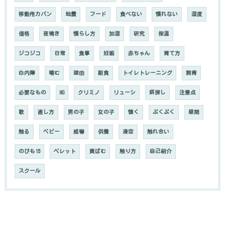
移動用カバン
地震
フード
食べない
慣れない
湿度
価格
夜鳴き
慣らし方
加湿
研究
保温
ジコジコ
日常
食事
妊娠
赤ちゃん
育て方
白内障
噛む
理由
副食
トイレトレーニング
飼育
必要なもの
NG
クリミノ
リューシ
餌探し
注意点
歌
直し方
男の子
女の子
懐く
ぷくぷく
昼間
触る
ベビー
威嚇
供養
滑空
触れ合い
のびも15
ペレット
黄ばむ
触り方
自己紹介
スクール