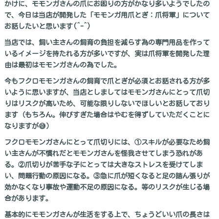
かけに、モモンガさんの爪にお困りの方がかなり多いようでしたの
で、今日は当店が開発した「モモンガ用爪とぎ：爪将軍」について
お話したいと思います(^-^)
当店では、飼い主さんの飼育の負担を減らす為の専門用品を作って
いるイメージを持たれる方が多いですが、実は爪将軍を開発した理
由は最初はモモンガさんの為でした。
今もフクロモモンガさんの飼育で爪とぎが必須とお話される方が多
いように思いますが、当店としましてはモモンガさんにとって爪切
りはリスクが高いため、可能な限りしないでほしいとお話しており
ます（もちろん。伸びすぎた場合はやむを得ずしていただくことに
なりますが😅）
フクロモモンガさんにとって爪切りには、①スキルが必要なため飼
い主さんが不慣れだとモモンガさんを怪我させてしまう恐れがあ
る。②爪切りが苦手な子にとっては大きなストレスを受けてしま
い、問題行動の原因になる。③急に爪が短くなると足の踏ん張りが
効かなくなり事故や運動不足の原因になる。等のリスクが生じる場
合があります。
基本的にモモンガさんが生活をする上で、ちょうどいい爪の長さは