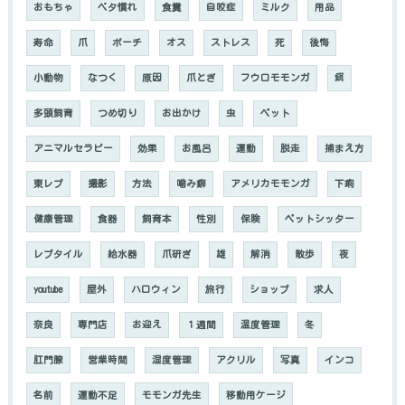
おもちゃ
ベタ慣れ
食糞
自咬症
ミルク
用品
寿命
爪
ポーチ
オス
ストレス
死
後悔
小動物
なつく
原因
爪とぎ
フウロモモンガ
餌
多頭飼育
つめ切り
お出かけ
虫
ペット
アニマルセラピー
効果
お風呂
運動
脱走
捕まえ方
東レプ
撮影
方法
噛み癖
アメリカモモンガ
下痢
健康管理
食器
飼育本
性別
保険
ペットシッター
レプタイル
給水器
爪研ぎ
雄
解消
散歩
夜
youtube
屋外
ハロウィン
旅行
ショップ
求人
奈良
専門店
お迎え
１週間
温度管理
冬
肛門腺
営業時間
湿度管理
アクリル
写真
インコ
名前
運動不足
モモンガ先生
移動用ケージ