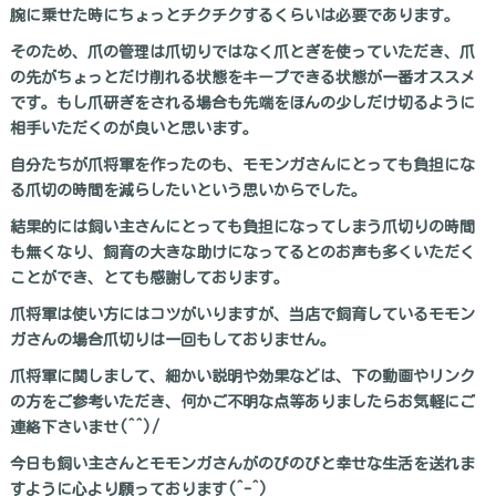
腕に乗せた時にちょっとチクチクするくらいは必要であります。
そのため、爪の管理は爪切りではなく爪とぎを使っていただき、爪
の先がちょっとだけ削れる状態をキープできる状態が一番オススメ
です。もし爪研ぎをされる場合も先端をほんの少しだけ切るように
相手いただくのが良いと思います。
自分たちが爪将軍を作ったのも、モモンガさんにとっても負担にな
る爪切の時間を減らしたいという思いからでした。
結果的には飼い主さんにとっても負担になってしまう爪切りの時間
も無くなり、飼育の大きな助けになってるとのお声も多くいただく
ことができ、とても感謝しております。
爪将軍は使い方にはコツがいりますが、当店で飼育しているモモン
ガさんの場合爪切りは一回もしておりません。
爪将軍に関しまして、細かい説明や効果などは、下の動画やリンク
の方をご参考いただき、何かご不明な点等ありましたらお気軽にご
連絡下さいませ(^^)/
今日も飼い主さんとモモンガさんがのびのびと幸せな生活を送れま
すように心より願っております(^-^)