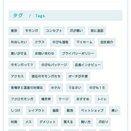
タグ
Tags
東京
モモンガ
コンセプト
爪が痛い
夜に退屈
外出したい
クラス
のびも価格
マイホーム
会社紹介
臭いがする
お問い合わせ
プライバシーポリシー
モモンガって？
のびもパッケージ
店長インタビュー
アクセス
現在のモモンガたち
ポーチが不便
夜鳴きと温度の対策は
ホテル
うるさい
のびも１５
フクロモモンガ
鳴き声
ケージ
おすすめ
トイレ
しつけ
レイアウト
値段
販売
ペットショップ
臭い
対策
メス
デメリット
覚える
飼い方
爪切り