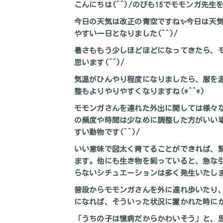
こんにちは(^^)/のびも15でモモンガ先生を
今日の天気は改正の青空ですね✨今日は天
やすい一日となりました(^^)/
暑さももう少しほどほどになってきたら、
思います(^^)/
気温がひんやり程度になりましたら、服を
整もよりやりやすくなりますね(*^^*)
モモンガさんを連れた外出に関しては様々
の頻度や時間は少なめに調整した方がいい
すい動物です(^^)/
いい意味で図太く育てることができれば、
ます。他にも生き物を飼っていると、急な
らないシチュエーションは多く発生いたし
普段からモモンガさんを外に連れ歩いたり
になれば、そういった状況に置かれた時にか
「うちの子は憶病だからかわいそう」と、