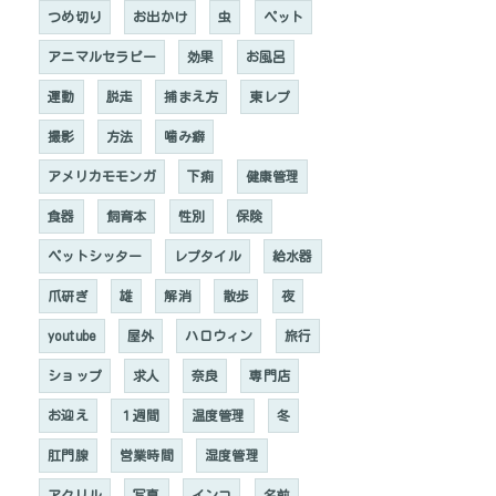
つめ切り
お出かけ
虫
ペット
アニマルセラピー
効果
お風呂
運動
脱走
捕まえ方
東レプ
撮影
方法
噛み癖
アメリカモモンガ
下痢
健康管理
食器
飼育本
性別
保険
ペットシッター
レプタイル
給水器
爪研ぎ
雄
解消
散歩
夜
youtube
屋外
ハロウィン
旅行
ショップ
求人
奈良
専門店
お迎え
１週間
温度管理
冬
肛門腺
営業時間
湿度管理
アクリル
写真
インコ
名前