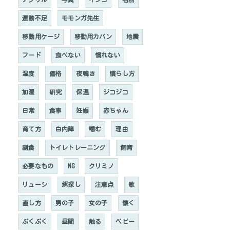
運動不足
モモンガ先生
移動用ケージ
移動用カバン
地震
フード
食べない
慣れない
湿度
価格
夜鳴き
慣らし方
加湿
研究
保温
ジコジコ
日常
食事
妊娠
赤ちゃん
育て方
白内障
噛む
理由
副食
トイレトレーニング
飼育
必要なもの
NG
クリミノ
リューシ
餌探し
注意点
歌
直し方
男の子
女の子
懐く
ぷくぷく
昼間
触る
ベビー