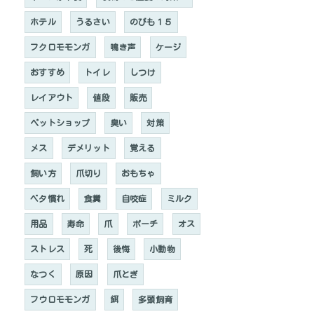
ホテル
うるさい
のびも１５
フクロモモンガ
鳴き声
ケージ
おすすめ
トイレ
しつけ
レイアウト
値段
販売
ペットショップ
臭い
対策
メス
デメリット
覚える
飼い方
爪切り
おもちゃ
ベタ慣れ
食糞
自咬症
ミルク
用品
寿命
爪
ポーチ
オス
ストレス
死
後悔
小動物
なつく
原因
爪とぎ
フウロモモンガ
餌
多頭飼育