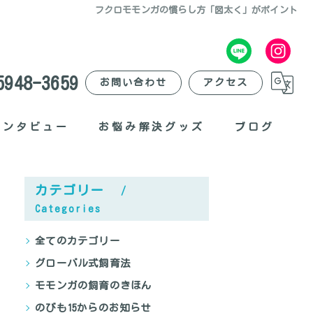
フクロモモンガの慣らし方「図太く」がポイント
5948-3659
お問い合わせ
アクセス
インタビュー
お悩み解決グッズ
ブログ
臭いがする？
カテゴリー
爪が痛い？
Categories
夜に退屈？
全てのカテゴリー
グローバル式飼育法
外出したい？
モモンガの飼育のきほん
ポーチが不便？
のびも15からのお知らせ