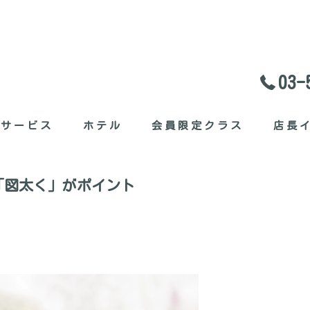
03-
料サービス
ホテル
会員限定クラス
店長
セット
「図太く」がポイント
ガたち