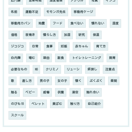
肛門腺
営業時間
湿度管理
アクリル
写真
インコ
名前
運動不足
モモンガ先生
移動用ケージ
移動用カバン
地震
フード
食べない
慣れない
湿度
価格
夜鳴き
慣らし方
加湿
研究
保温
ジコジコ
日常
食事
妊娠
赤ちゃん
育て方
白内障
噛む
理由
副食
トイレトレーニング
飼育
必要なもの
NG
クリミノ
リューシ
餌探し
注意点
歌
直し方
男の子
女の子
懐く
ぷくぷく
昼間
触る
ベビー
威嚇
供養
滑空
触れ合い
のびも15
ペレット
黄ばむ
触り方
自己紹介
スクール