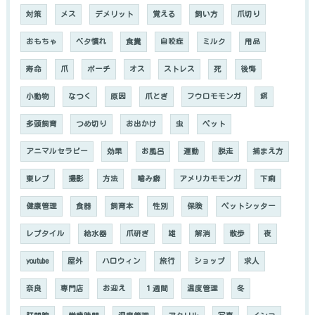
対策
メス
デメリット
覚える
飼い方
爪切り
おもちゃ
ベタ慣れ
食糞
自咬症
ミルク
用品
寿命
爪
ポーチ
オス
ストレス
死
後悔
小動物
なつく
原因
爪とぎ
フウロモモンガ
餌
多頭飼育
つめ切り
お出かけ
虫
ペット
アニマルセラピー
効果
お風呂
運動
脱走
捕まえ方
東レプ
撮影
方法
噛み癖
アメリカモモンガ
下痢
健康管理
食器
飼育本
性別
保険
ペットシッター
レプタイル
給水器
爪研ぎ
雄
解消
散歩
夜
youtube
屋外
ハロウィン
旅行
ショップ
求人
奈良
専門店
お迎え
１週間
温度管理
冬