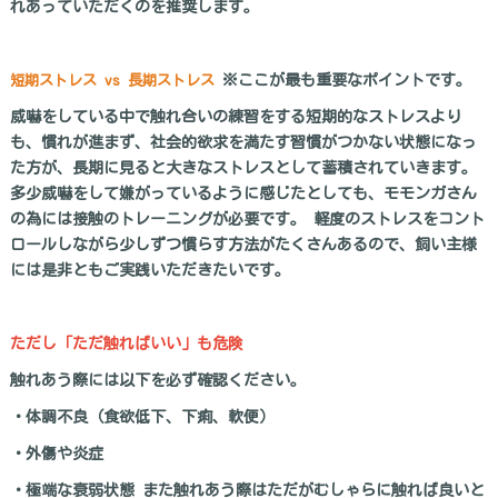
れあっていただくのを推奨します。
短期ストレス vs 長期ストレス
※ここが最も重要なポイントです。
威嚇をしている中で触れ合いの練習をする短期的なストレスより
も、慣れが進まず、社会的欲求を満たす習慣がつかない状態になっ
た方が、長期に見ると大きなストレスとして蓄積されていきます。
多少威嚇をして嫌がっているように感じたとしても、モモンガさん
の為には接触のトレーニングが必要です。 軽度のストレスをコント
ロールしながら少しずつ慣らす方法がたくさんあるので、飼い主様
には是非ともご実践いただきたいです。
ただし「ただ触ればいい」も危険
触れあう際には以下を必ず確認ください。
・体調不良（食欲低下、下痢、軟便）
・外傷や炎症
・極端な衰弱状態 また触れあう際はただがむしゃらに触れば良いと