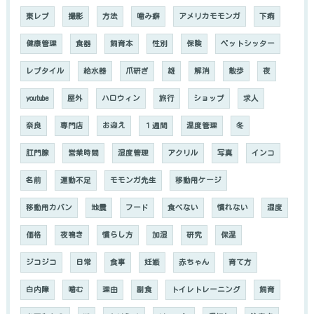
東レプ
撮影
方法
噛み癖
アメリカモモンガ
下痢
健康管理
食器
飼育本
性別
保険
ペットシッター
レプタイル
給水器
爪研ぎ
雄
解消
散歩
夜
youtube
屋外
ハロウィン
旅行
ショップ
求人
奈良
専門店
お迎え
１週間
温度管理
冬
肛門腺
営業時間
湿度管理
アクリル
写真
インコ
名前
運動不足
モモンガ先生
移動用ケージ
移動用カバン
地震
フード
食べない
慣れない
湿度
価格
夜鳴き
慣らし方
加湿
研究
保温
ジコジコ
日常
食事
妊娠
赤ちゃん
育て方
白内障
噛む
理由
副食
トイレトレーニング
飼育