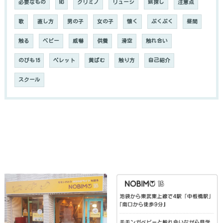
必要なもの
NG
クリミノ
リューシ
餌探し
注意点
歌
直し方
男の子
女の子
懐く
ぷくぷく
昼間
触る
ベビー
威嚇
供養
滑空
触れ合い
のびも15
ペレット
黄ばむ
触り方
自己紹介
スクール