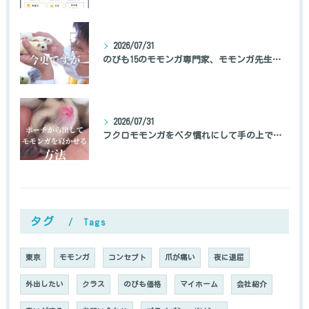
2026/07/31
のびも15のモモンガ専門家、モモンガ先生の自己紹介
2026/07/31
フクロモモンガをベタ慣れにして手の上で寝かせる方法
タグ
Tags
東京
モモンガ
コンセプト
爪が痛い
夜に退屈
外出したい
クラス
のびも価格
マイホーム
会社紹介