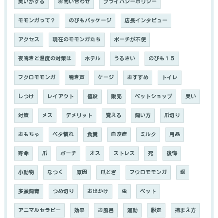
臭いがする
お問い合わせ
プライバシーポリシー
モモンガって？
のびもパッケージ
店長インタビュー
アクセス
現在のモモンガたち
ポーチが不便
夜鳴きと温度の対策は
ホテル
うるさい
のびも１５
フクロモモンガ
鳴き声
ケージ
おすすめ
トイレ
しつけ
レイアウト
値段
販売
ペットショップ
臭い
対策
メス
デメリット
覚える
飼い方
爪切り
おもちゃ
ベタ慣れ
食糞
自咬症
ミルク
用品
寿命
爪
ポーチ
オス
ストレス
死
後悔
小動物
なつく
原因
爪とぎ
フウロモモンガ
餌
多頭飼育
つめ切り
お出かけ
虫
ペット
アニマルセラピー
効果
お風呂
運動
脱走
捕まえ方