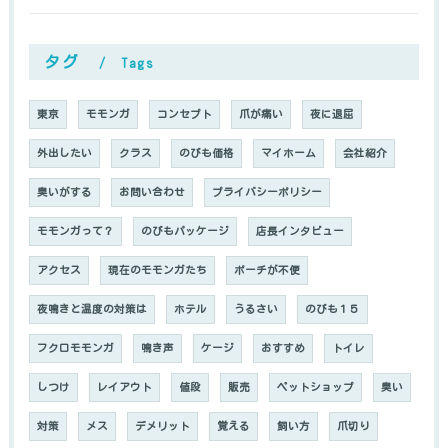
タグ
Tags
東京
モモンガ
コンセプト
爪が痛い
夜に退屈
外出したい
クラス
のびも価格
マイホーム
会社紹介
臭いがする
お問い合わせ
プライバシーポリシー
モモンガって？
のびもパッケージ
店長インタビュー
アクセス
現在のモモンガたち
ポーチが不便
夜鳴きと温度の対策は
ホテル
うるさい
のびも１５
フクロモモンガ
鳴き声
ケージ
おすすめ
トイレ
しつけ
レイアウト
値段
販売
ペットショップ
臭い
対策
メス
デメリット
覚える
飼い方
爪切り