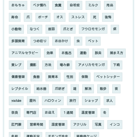
おもちゃ
ベタ慣れ
食糞
自咬症
ミルク
用品
寿命
爪
ポーチ
オス
ストレス
死
後悔
小動物
なつく
原因
爪とぎ
フウロモモンガ
餌
多頭飼育
つめ切り
お出かけ
虫
ペット
アニマルセラピー
効果
お風呂
運動
脱走
捕まえ方
東レプ
撮影
方法
噛み癖
アメリカモモンガ
下痢
健康管理
食器
飼育本
性別
保険
ペットシッター
レプタイル
給水器
爪研ぎ
雄
解消
散歩
夜
youtube
屋外
ハロウィン
旅行
ショップ
求人
奈良
専門店
お迎え
１週間
温度管理
冬
肛門腺
営業時間
湿度管理
アクリル
写真
インコ
名前
運動不足
モモンガ先生
移動用ケージ