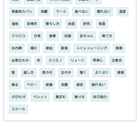
移動用カバン
地震
フード
食べない
慣れない
湿度
価格
夜鳴き
慣らし方
加湿
研究
保温
ジコジコ
日常
食事
妊娠
赤ちゃん
育て方
白内障
噛む
理由
副食
トイレトレーニング
飼育
必要なもの
NG
クリミノ
リューシ
餌探し
注意点
歌
直し方
男の子
女の子
懐く
ぷくぷく
昼間
触る
ベビー
威嚇
供養
滑空
触れ合い
のびも15
ペレット
黄ばむ
触り方
自己紹介
スクール