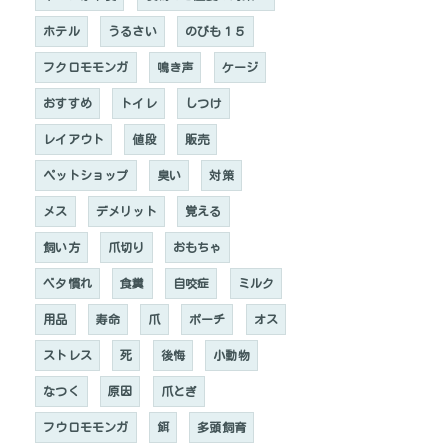
ホテル
うるさい
のびも１５
フクロモモンガ
鳴き声
ケージ
おすすめ
トイレ
しつけ
レイアウト
値段
販売
ペットショップ
臭い
対策
メス
デメリット
覚える
飼い方
爪切り
おもちゃ
ベタ慣れ
食糞
自咬症
ミルク
用品
寿命
爪
ポーチ
オス
ストレス
死
後悔
小動物
なつく
原因
爪とぎ
フウロモモンガ
餌
多頭飼育