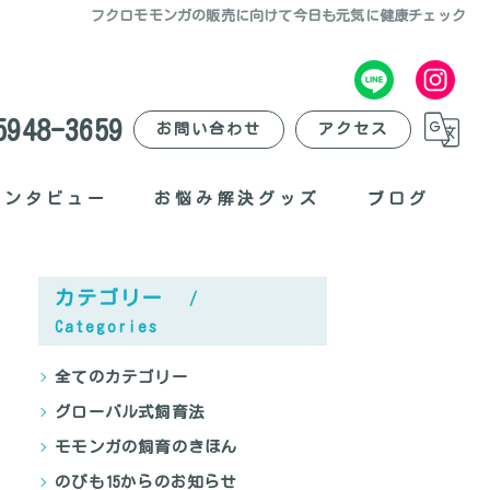
フクロモモンガの販売に向けて今日も元気に健康チェック
5948-3659
お問い合わせ
アクセス
インタビュー
お悩み解決グッズ
ブログ
臭いがする？
カテゴリー
爪が痛い？
Categories
夜に退屈？
全てのカテゴリー
グローバル式飼育法
外出したい？
モモンガの飼育のきほん
ポーチが不便？
のびも15からのお知らせ