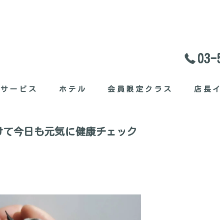
03-
料サービス
ホテル
会員限定クラス
店長
セット
けて今日も元気に健康チェック
ガたち