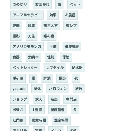
つめ切り
お出かけ
虫
ペット
アニマルセラピー
効果
お風呂
運動
脱走
捕まえ方
東レプ
撮影
方法
噛み癖
アメリカモモンガ
下痢
健康管理
食器
飼育本
性別
保険
ペットシッター
レプタイル
給水器
爪研ぎ
雄
解消
散歩
夜
youtube
屋外
ハロウィン
旅行
ショップ
求人
奈良
専門店
お迎え
１週間
温度管理
冬
肛門腺
営業時間
湿度管理
アクリル
写真
インコ
名前