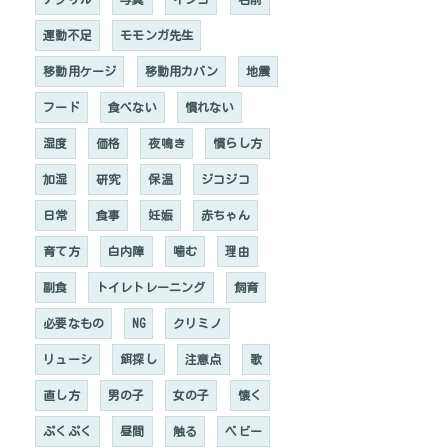
運動不足
モモンガ先生
移動用ケージ
移動用カバン
地震
フード
食べない
慣れない
湿度
価格
夜鳴き
慣らし方
加湿
研究
保温
ジコジコ
日常
食事
妊娠
赤ちゃん
育て方
白内障
噛む
理由
副食
トイレトレーニング
飼育
必要なもの
NG
クリミノ
リューシ
餌探し
注意点
歌
直し方
男の子
女の子
懐く
ぷくぷく
昼間
触る
ベビー