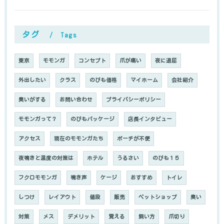
タグ
Tags
東京
モモンガ
コンセプト
爪が痛い
夜に退屈
外出したい
クラス
のびも価格
マイホーム
会社紹介
臭いがする
お問い合わせ
プライバシーポリシー
モモンガって？
のびもパッケージ
店長インタビュー
アクセス
現在のモモンガたち
ポーチが不便
夜鳴きと温度の対策は
ホテル
うるさい
のびも１５
フクロモモンガ
鳴き声
ケージ
おすすめ
トイレ
しつけ
レイアウト
値段
販売
ペットショップ
臭い
対策
メス
デメリット
覚える
飼い方
爪切り