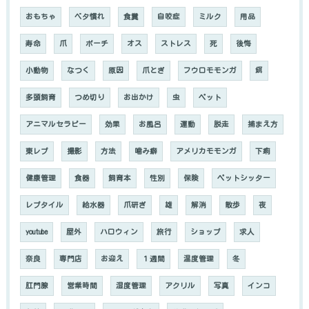
おもちゃ
ベタ慣れ
食糞
自咬症
ミルク
用品
寿命
爪
ポーチ
オス
ストレス
死
後悔
小動物
なつく
原因
爪とぎ
フウロモモンガ
餌
多頭飼育
つめ切り
お出かけ
虫
ペット
アニマルセラピー
効果
お風呂
運動
脱走
捕まえ方
東レプ
撮影
方法
噛み癖
アメリカモモンガ
下痢
健康管理
食器
飼育本
性別
保険
ペットシッター
レプタイル
給水器
爪研ぎ
雄
解消
散歩
夜
youtube
屋外
ハロウィン
旅行
ショップ
求人
奈良
専門店
お迎え
１週間
温度管理
冬
肛門腺
営業時間
湿度管理
アクリル
写真
インコ