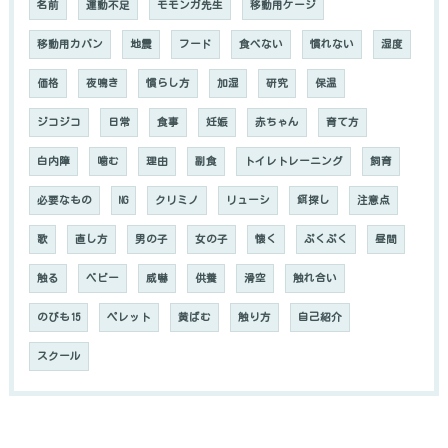
名前
運動不足
モモンガ先生
移動用ケージ
移動用カバン
地震
フード
食べない
慣れない
湿度
価格
夜鳴き
慣らし方
加湿
研究
保温
ジコジコ
日常
食事
妊娠
赤ちゃん
育て方
白内障
噛む
理由
副食
トイレトレーニング
飼育
必要なもの
NG
クリミノ
リューシ
餌探し
注意点
歌
直し方
男の子
女の子
懐く
ぷくぷく
昼間
触る
ベビー
威嚇
供養
滑空
触れ合い
のびも15
ペレット
黄ばむ
触り方
自己紹介
スクール