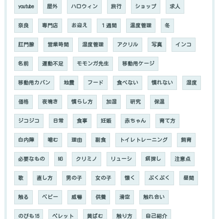
youtube
屋外
ハロウィン
旅行
ショップ
求人
奈良
専門店
お迎え
１週間
温度管理
冬
肛門腺
営業時間
湿度管理
アクリル
写真
インコ
名前
運動不足
モモンガ先生
移動用ケージ
移動用カバン
地震
フード
食べない
慣れない
湿度
価格
夜鳴き
慣らし方
加湿
研究
保温
ジコジコ
日常
食事
妊娠
赤ちゃん
育て方
白内障
噛む
理由
副食
トイレトレーニング
飼育
必要なもの
NG
クリミノ
リューシ
餌探し
注意点
歌
直し方
男の子
女の子
懐く
ぷくぷく
昼間
触る
ベビー
威嚇
供養
滑空
触れ合い
のびも15
ペレット
黄ばむ
触り方
自己紹介