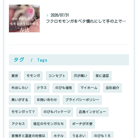
2026/07/31
フクロモモンガをベタ慣れにして手の上で寝かせる方法
タグ
Tags
東京
モモンガ
コンセプト
爪が痛い
夜に退屈
外出したい
クラス
のびも価格
マイホーム
会社紹介
臭いがする
お問い合わせ
プライバシーポリシー
モモンガって？
のびもパッケージ
店長インタビュー
アクセス
現在のモモンガたち
ポーチが不便
夜鳴きと温度の対策は
ホテル
うるさい
のびも１５