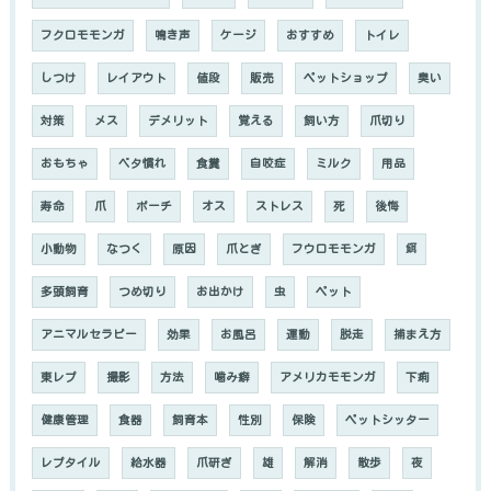
フクロモモンガ
鳴き声
ケージ
おすすめ
トイレ
しつけ
レイアウト
値段
販売
ペットショップ
臭い
対策
メス
デメリット
覚える
飼い方
爪切り
おもちゃ
ベタ慣れ
食糞
自咬症
ミルク
用品
寿命
爪
ポーチ
オス
ストレス
死
後悔
小動物
なつく
原因
爪とぎ
フウロモモンガ
餌
多頭飼育
つめ切り
お出かけ
虫
ペット
アニマルセラピー
効果
お風呂
運動
脱走
捕まえ方
東レプ
撮影
方法
噛み癖
アメリカモモンガ
下痢
健康管理
食器
飼育本
性別
保険
ペットシッター
レプタイル
給水器
爪研ぎ
雄
解消
散歩
夜