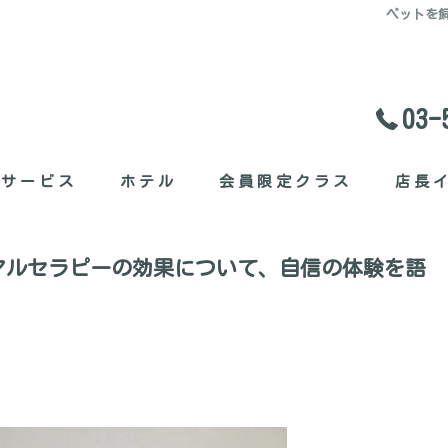
ペットを
03-
料サービス
ホテル
会員限定クラス
店長
セット
マルセラピーの効果について、自信の体験を語
ガたち