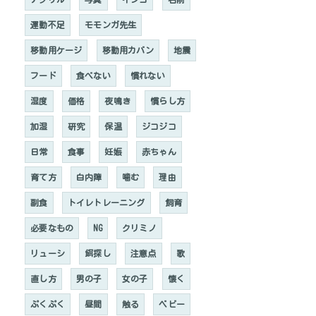
運動不足
モモンガ先生
移動用ケージ
移動用カバン
地震
フード
食べない
慣れない
湿度
価格
夜鳴き
慣らし方
加湿
研究
保温
ジコジコ
日常
食事
妊娠
赤ちゃん
育て方
白内障
噛む
理由
副食
トイレトレーニング
飼育
必要なもの
NG
クリミノ
リューシ
餌探し
注意点
歌
直し方
男の子
女の子
懐く
ぷくぷく
昼間
触る
ベビー