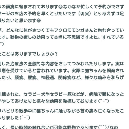
の頭痛に悩まされております😢なかなか忙しくて予約ができず
サージのお店の予約を早くとりたいです（切実）とりあえずは足
りたいと思います😅
が、どんなに体がきつくてもフクロモモンガさんと触れ合ってい
ます。動物の癒しの効果って本当に不思議ですよね。すれている
^)
たことはありますでしょうか？
用した治療法の全般的な内容をさしてつかわれたりします。実は
恩恵を受けていると言われています。実際に猫ちゃんを飼育され
したり、頭痛、腰痛、神経通、関節痛など、様々な痛みを和らげ
訓練された、セラピー犬やセラピー豚などが、病院で鬱になった
やしてあげたりと様々な効果を発揮しております(^-^)
リハビリの散歩中に猫ちゃんに触りながら首の痛み亡くなったこ
ました(^-^)
く、長い時間の触れ合いが可能な動物であります(^^)/なの