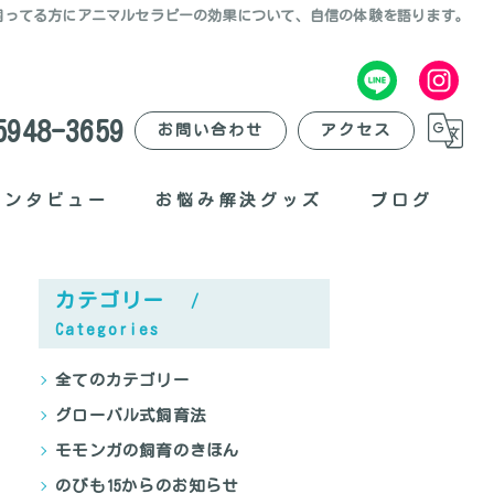
飼ってる方にアニマルセラピーの効果について、自信の体験を語ります。
5948-3659
お問い合わせ
アクセス
インタビュー
お悩み解決グッズ
ブログ
臭いがする？
カテゴリー
爪が痛い？
Categories
夜に退屈？
全てのカテゴリー
グローバル式飼育法
外出したい？
モモンガの飼育のきほん
ポーチが不便？
のびも15からのお知らせ