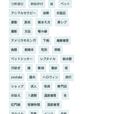
つめ切り
お出かけ
虫
ペット
アニマルセラピー
効果
お風呂
運動
脱走
捕まえ方
東レプ
撮影
方法
噛み癖
アメリカモモンガ
下痢
健康管理
食器
飼育本
性別
保険
ペットシッター
レプタイル
給水器
爪研ぎ
雄
解消
散歩
夜
youtube
屋外
ハロウィン
旅行
ショップ
求人
奈良
専門店
お迎え
１週間
温度管理
冬
肛門腺
営業時間
湿度管理
アクリル
写真
インコ
名前