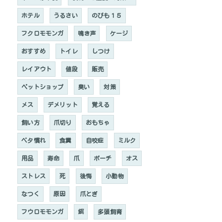
ホテル
うるさい
のびも１５
フクロモモンガ
鳴き声
ケージ
おすすめ
トイレ
しつけ
レイアウト
値段
販売
ペットショップ
臭い
対策
メス
デメリット
覚える
飼い方
爪切り
おもちゃ
ベタ慣れ
食糞
自咬症
ミルク
用品
寿命
爪
ポーチ
オス
ストレス
死
後悔
小動物
なつく
原因
爪とぎ
フウロモモンガ
餌
多頭飼育