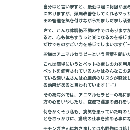
自分はと言いますと、最近は週に何回か強め
におりますが、頭痛改善をしてくれるマッ
田の管理を気を付けながらだましだまし頑張
さて、こんな体調絶不調の中ではあります
ると、心も体もすうっと楽になるのを感じ
だけでものすごい力を感じてしまいます(^-
皆様はアニマルセラピーという言葉を聞い
これは簡単にいうとペットの癒しの力を利
ペットを飼育されている方々はみんなこの
ている飼い主さんは心臓病のリスクが軽減
る効果があると言われています(^-^)
その為海外では、アニマルセラピーの為に
方の心をいやしたり、空港で灘旅の疲れをい
何をかくそう私も、病気を患っていた時の
とをきっかけに、動物の仕事を始める事になり
モモンガさんにおきましては小動物には珍し