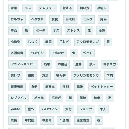
対策
メス
デメリット
覚える
飼い方
爪切り
おもちゃ
ベタ慣れ
食糞
自咬症
ミルク
用品
寿命
爪
ポーチ
オス
ストレス
死
後悔
小動物
なつく
原因
爪とぎ
フウロモモンガ
餌
多頭飼育
つめ切り
お出かけ
虫
ペット
アニマルセラピー
効果
お風呂
運動
脱走
捕まえ方
東レプ
撮影
方法
噛み癖
アメリカモモンガ
下痢
健康管理
食器
飼育本
性別
保険
ペットシッター
レプタイル
給水器
爪研ぎ
雄
解消
散歩
夜
youtube
屋外
ハロウィン
旅行
ショップ
求人
奈良
専門店
お迎え
１週間
温度管理
冬