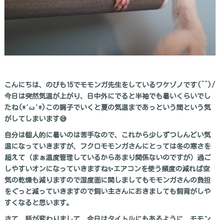
こんにちは、のびも15でモモンガ先生をしているワケゾノです(^^)/
今日は突然気温が上がり、日中外にでると半袖でも暑いくらいでし
たね(*'ω'*)この調子でいくと夏の気温まであっという間という気
がしてしまいます😅
自分は個人的に暑いのは苦手なので、これから少しずつしんどい気
温になっていきますが、フクロモモンガさんにとっては冬の寒さを
超えて（まぁ温度管理しているからあまり関係ないのですが）過ご
しやすいオンになっていきますね✨エアコンを使う頻度の減れば空
気の乾燥も減りますので湿度面に関しましてもモモンガさんの負担
をぐっと減っていきますので飼い主さんにおきましても飼育がしや
すくなると思います。
さて、話が変わりまして、今日はタイトルにもあるように、モモン