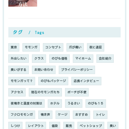
タグ
Tags
東京
モモンガ
コンセプト
爪が痛い
夜に退屈
外出したい
クラス
のびも価格
マイホーム
会社紹介
臭いがする
お問い合わせ
プライバシーポリシー
モモンガって？
のびもパッケージ
店長インタビュー
アクセス
現在のモモンガたち
ポーチが不便
夜鳴きと温度の対策は
ホテル
うるさい
のびも１５
フクロモモンガ
鳴き声
ケージ
おすすめ
トイレ
しつけ
レイアウト
値段
販売
ペットショップ
臭い