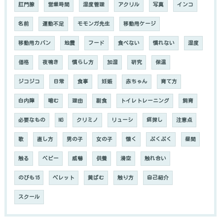
肛門腺
営業時間
湿度管理
アクリル
写真
インコ
名前
運動不足
モモンガ先生
移動用ケージ
移動用カバン
地震
フード
食べない
慣れない
湿度
価格
夜鳴き
慣らし方
加湿
研究
保温
ジコジコ
日常
食事
妊娠
赤ちゃん
育て方
白内障
噛む
理由
副食
トイレトレーニング
飼育
必要なもの
NG
クリミノ
リューシ
餌探し
注意点
歌
直し方
男の子
女の子
懐く
ぷくぷく
昼間
触る
ベビー
威嚇
供養
滑空
触れ合い
のびも15
ペレット
黄ばむ
触り方
自己紹介
スクール