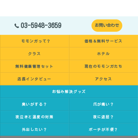
03-5948-3659
お問い合わせ
モモンガって？
価格＆無料サービス
クラス
ホテル
無料健康管理セット
現在のモモンガたち
店長インタビュー
アクセス
お悩み解決グッズ
臭いがする？
爪が痛い？
夜泣きと温度の対策
夜に退屈？
外出したい？
ポーチが不便？