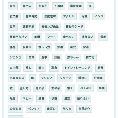
奈良
専門店
お迎え
１週間
温度管理
冬
肛門腺
営業時間
湿度管理
アクリル
写真
インコ
名前
運動不足
モモンガ先生
移動用ケージ
移動用カバン
地震
フード
食べない
慣れない
湿度
価格
夜鳴き
慣らし方
加湿
研究
保温
ジコジコ
日常
食事
妊娠
赤ちゃん
育て方
白内障
噛む
理由
副食
トイレトレーニング
飼育
必要なもの
NG
クリミノ
リューシ
餌探し
注意点
歌
直し方
男の子
女の子
懐く
ぷくぷく
昼間
触る
ベビー
威嚇
供養
滑空
触れ合い
のびも15
ペレット
黄ばむ
触り方
自己紹介