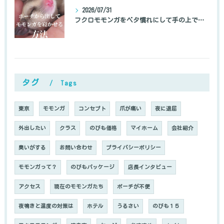
2026/07/31
フクロモモンガをベタ慣れにして手の上で寝かせる方法
タグ
Tags
東京
モモンガ
コンセプト
爪が痛い
夜に退屈
外出したい
クラス
のびも価格
マイホーム
会社紹介
臭いがする
お問い合わせ
プライバシーポリシー
モモンガって？
のびもパッケージ
店長インタビュー
アクセス
現在のモモンガたち
ポーチが不便
夜鳴きと温度の対策は
ホテル
うるさい
のびも１５