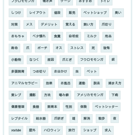
フクロモモンガ
鳴き声
ケージ
おすすめ
トイレ
しつけ
レイアウト
値段
販売
ペットショップ
臭い
対策
メス
デメリット
覚える
飼い方
爪切り
おもちゃ
ベタ慣れ
食糞
自咬症
ミルク
用品
寿命
爪
ポーチ
オス
ストレス
死
後悔
小動物
なつく
原因
爪とぎ
フウロモモンガ
餌
多頭飼育
つめ切り
お出かけ
虫
ペット
アニマルセラピー
効果
お風呂
運動
脱走
捕まえ方
東レプ
撮影
方法
噛み癖
アメリカモモンガ
下痢
健康管理
食器
飼育本
性別
保険
ペットシッター
レプタイル
給水器
爪研ぎ
雄
解消
散歩
夜
youtube
屋外
ハロウィン
旅行
ショップ
求人