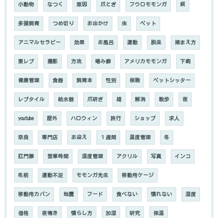
小動物
なつく
原因
爪とぎ
フウロモモンガ
餌
多頭飼育
つめ切り
お出かけ
虫
ペット
アニマルセラピー
効果
お風呂
運動
脱走
捕まえ方
東レプ
撮影
方法
噛み癖
アメリカモモンガ
下痢
健康管理
食器
飼育本
性別
保険
ペットシッター
レプタイル
給水器
爪研ぎ
雄
解消
散歩
夜
youtube
屋外
ハロウィン
旅行
ショップ
求人
奈良
専門店
お迎え
１週間
温度管理
冬
肛門腺
営業時間
湿度管理
アクリル
写真
インコ
名前
運動不足
モモンガ先生
移動用ケージ
移動用カバン
地震
フード
食べない
慣れない
湿度
価格
夜鳴き
慣らし方
加湿
研究
保温