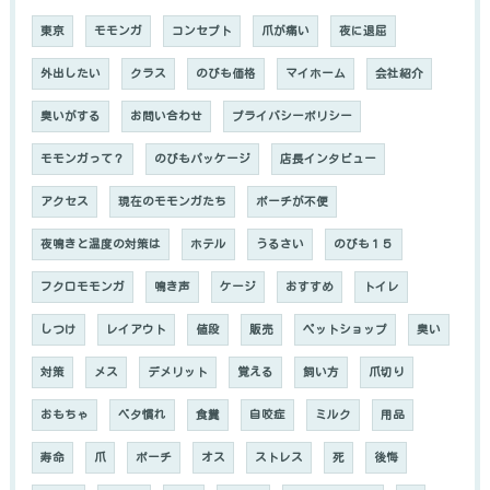
東京
モモンガ
コンセプト
爪が痛い
夜に退屈
外出したい
クラス
のびも価格
マイホーム
会社紹介
臭いがする
お問い合わせ
プライバシーポリシー
モモンガって？
のびもパッケージ
店長インタビュー
アクセス
現在のモモンガたち
ポーチが不便
夜鳴きと温度の対策は
ホテル
うるさい
のびも１５
フクロモモンガ
鳴き声
ケージ
おすすめ
トイレ
しつけ
レイアウト
値段
販売
ペットショップ
臭い
対策
メス
デメリット
覚える
飼い方
爪切り
おもちゃ
ベタ慣れ
食糞
自咬症
ミルク
用品
寿命
爪
ポーチ
オス
ストレス
死
後悔