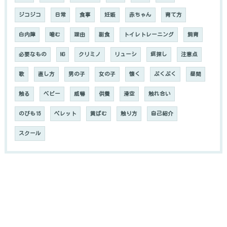
ジコジコ
日常
食事
妊娠
赤ちゃん
育て方
白内障
噛む
理由
副食
トイレトレーニング
飼育
必要なもの
NG
クリミノ
リューシ
餌探し
注意点
歌
直し方
男の子
女の子
懐く
ぷくぷく
昼間
触る
ベビー
威嚇
供養
滑空
触れ合い
のびも15
ペレット
黄ばむ
触り方
自己紹介
スクール