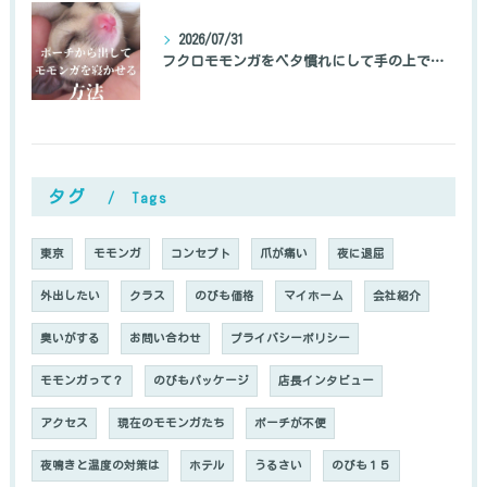
2026/07/31
フクロモモンガをベタ慣れにして手の上で寝かせる方法
タグ
Tags
東京
モモンガ
コンセプト
爪が痛い
夜に退屈
外出したい
クラス
のびも価格
マイホーム
会社紹介
臭いがする
お問い合わせ
プライバシーポリシー
モモンガって？
のびもパッケージ
店長インタビュー
アクセス
現在のモモンガたち
ポーチが不便
夜鳴きと温度の対策は
ホテル
うるさい
のびも１５