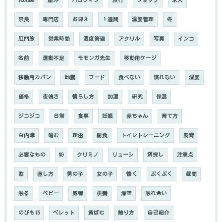
youtube
屋外
ハロウィン
旅行
ショップ
求人
奈良
専門店
お迎え
１週間
温度管理
冬
肛門腺
営業時間
湿度管理
アクリル
写真
インコ
名前
運動不足
モモンガ先生
移動用ケージ
移動用カバン
地震
フード
食べない
慣れない
湿度
価格
夜鳴き
慣らし方
加湿
研究
保温
ジコジコ
日常
食事
妊娠
赤ちゃん
育て方
白内障
噛む
理由
副食
トイレトレーニング
飼育
必要なもの
NG
クリミノ
リューシ
餌探し
注意点
歌
直し方
男の子
女の子
懐く
ぷくぷく
昼間
触る
ベビー
威嚇
供養
滑空
触れ合い
のびも15
ペレット
黄ばむ
触り方
自己紹介