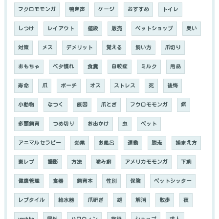
フクロモモンガ
鳴き声
ケージ
おすすめ
トイレ
しつけ
レイアウト
値段
販売
ペットショップ
臭い
対策
メス
デメリット
覚える
飼い方
爪切り
おもちゃ
ベタ慣れ
食糞
自咬症
ミルク
用品
寿命
爪
ポーチ
オス
ストレス
死
後悔
小動物
なつく
原因
爪とぎ
フウロモモンガ
餌
多頭飼育
つめ切り
お出かけ
虫
ペット
アニマルセラピー
効果
お風呂
運動
脱走
捕まえ方
東レプ
撮影
方法
噛み癖
アメリカモモンガ
下痢
健康管理
食器
飼育本
性別
保険
ペットシッター
レプタイル
給水器
爪研ぎ
雄
解消
散歩
夜