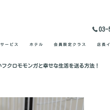
03-
料サービス
ホテル
会員限定クラス
店長
セット
いフクロモモンガと幸せな生活を送る方法！
ガたち