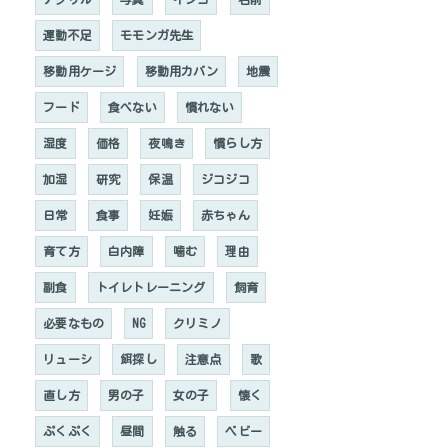
運動不足
モモンガ先生
移動用ケージ
移動用カバン
地震
フード
食べない
慣れない
湿度
価格
夜鳴き
慣らし方
加湿
研究
保温
ジコジコ
日常
食事
妊娠
赤ちゃん
育て方
白内障
噛む
理由
副食
トイレトレーニング
飼育
必要なもの
NG
クリミノ
リューシ
餌探し
注意点
歌
直し方
男の子
女の子
懐く
ぷくぷく
昼間
触る
ベビー