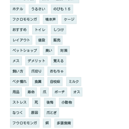
ホテル
うるさい
のびも１５
フクロモモンガ
鳴き声
ケージ
おすすめ
トイレ
しつけ
レイアウト
値段
販売
ペットショップ
臭い
対策
メス
デメリット
覚える
飼い方
爪切り
おもちゃ
ベタ慣れ
食糞
自咬症
ミルク
用品
寿命
爪
ポーチ
オス
ストレス
死
後悔
小動物
なつく
原因
爪とぎ
フウロモモンガ
餌
多頭飼育