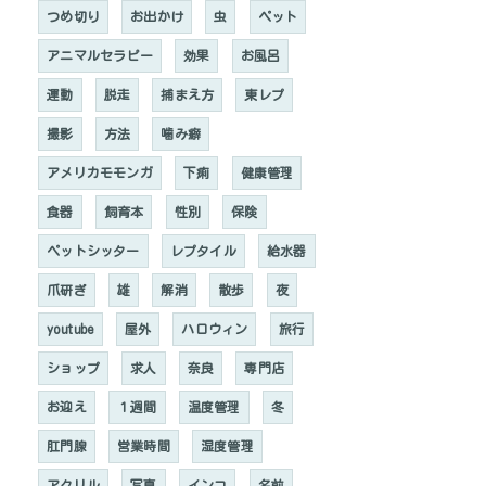
つめ切り
お出かけ
虫
ペット
アニマルセラピー
効果
お風呂
運動
脱走
捕まえ方
東レプ
撮影
方法
噛み癖
アメリカモモンガ
下痢
健康管理
食器
飼育本
性別
保険
ペットシッター
レプタイル
給水器
爪研ぎ
雄
解消
散歩
夜
youtube
屋外
ハロウィン
旅行
ショップ
求人
奈良
専門店
お迎え
１週間
温度管理
冬
肛門腺
営業時間
湿度管理
アクリル
写真
インコ
名前