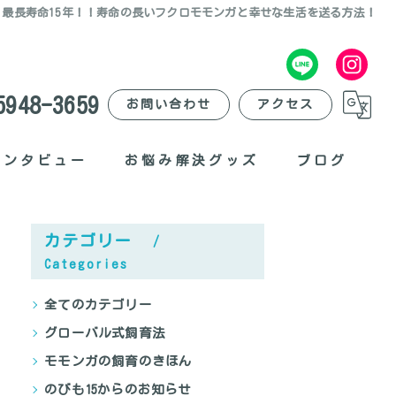
最長寿命15年！！寿命の長いフクロモモンガと幸せな生活を送る方法！
5948-3659
お問い合わせ
アクセス
インタビュー
お悩み解決グッズ
ブログ
臭いがする？
カテゴリー
爪が痛い？
Categories
夜に退屈？
全てのカテゴリー
グローバル式飼育法
外出したい？
モモンガの飼育のきほん
ポーチが不便？
のびも15からのお知らせ