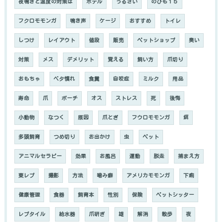
夜鳴きと温度の対策は
ホテル
うるさい
のびも１５
フクロモモンガ
鳴き声
ケージ
おすすめ
トイレ
しつけ
レイアウト
値段
販売
ペットショップ
臭い
対策
メス
デメリット
覚える
飼い方
爪切り
おもちゃ
ベタ慣れ
食糞
自咬症
ミルク
用品
寿命
爪
ポーチ
オス
ストレス
死
後悔
小動物
なつく
原因
爪とぎ
フウロモモンガ
餌
多頭飼育
つめ切り
お出かけ
虫
ペット
アニマルセラピー
効果
お風呂
運動
脱走
捕まえ方
東レプ
撮影
方法
噛み癖
アメリカモモンガ
下痢
健康管理
食器
飼育本
性別
保険
ペットシッター
レプタイル
給水器
爪研ぎ
雄
解消
散歩
夜