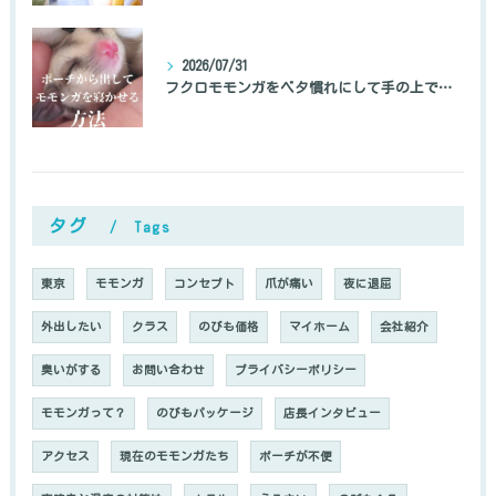
2026/07/31
フクロモモンガをベタ慣れにして手の上で寝かせる方法
タグ
Tags
東京
モモンガ
コンセプト
爪が痛い
夜に退屈
外出したい
クラス
のびも価格
マイホーム
会社紹介
臭いがする
お問い合わせ
プライバシーポリシー
モモンガって？
のびもパッケージ
店長インタビュー
アクセス
現在のモモンガたち
ポーチが不便