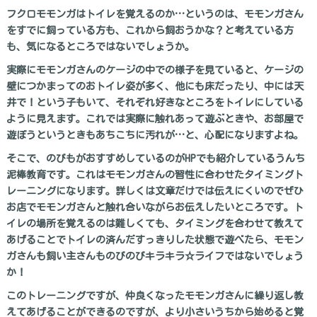
フクロモモンガはトイレを覚えるのか…というのは、モモンガさん
をすでに飼っている方も、これから飼おうかな？と考えている方
も、気になるところではないでしょうか。
実際にモモンガさんのケージの中での様子を見ていると、ケージの
壁につかまってのおトイレ姿が多く、他にも床だったり、中には天
井で！という子もいて、それぞれ好きなところをトイレにしている
ように見えます。これでは実際に触れあって遊ぶときや、お部屋で
遊ぼうというときもあちこちに汚れが…と、心配になりますよね。
そこで、のびもがおすすめしているのがHPでも紹介しているうんち
泥棒教育です。これはモモンガさんの習性に合わせたタイミングト
レーニングになります。詳しくは文章だけでは伝えにくいのでぜひ
お店でモモンガさんと触れ合いながらお伝えしたいところです。ト
イレの場所を覚えるのは難しくても、タイミングを合わせて教えて
あげることでトイレの済んだすっきりした状態で遊べたら、モモン
ガさんも飼い主さんものびのびキラキラ☆ライフではないでしょう
か！
このトレーニングですが、仲良くなったモモンガさんに繰り返し教
えてあげることができるのですが、より小さいうちから始めると覚