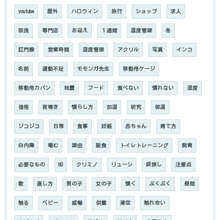
youtube
屋外
ハロウィン
旅行
ショップ
求人
奈良
専門店
お迎え
１週間
温度管理
冬
肛門腺
営業時間
湿度管理
アクリル
写真
インコ
名前
運動不足
モモンガ先生
移動用ケージ
移動用カバン
地震
フード
食べない
慣れない
湿度
価格
夜鳴き
慣らし方
加湿
研究
保温
ジコジコ
日常
食事
妊娠
赤ちゃん
育て方
白内障
噛む
理由
副食
トイレトレーニング
飼育
必要なもの
NG
クリミノ
リューシ
餌探し
注意点
歌
直し方
男の子
女の子
懐く
ぷくぷく
昼間
触る
ベビー
威嚇
供養
滑空
触れ合い